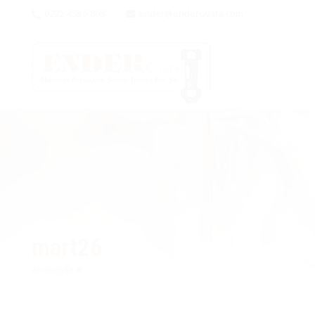
0232 458 6 808
ender@endercivata.com
mart26
»
Anasayfa