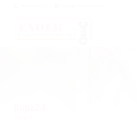
0232 458 6 808
ender@endercivata.com
Kupa24
»
Anasayfa