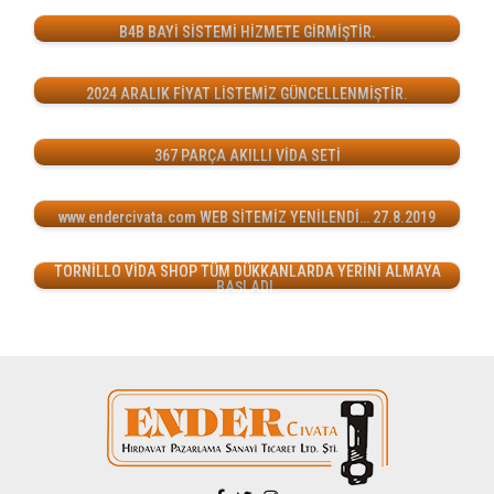
B4B BAYİ SİSTEMİ HİZMETE GİRMİŞTİR.
2024 ARALIK FİYAT LİSTEMİZ GÜNCELLENMİŞTİR.
367 PARÇA AKILLI VİDA SETİ
www.endercivata.com WEB SİTEMİZ YENİLENDİ… 27.8.2019
TORNİLLO VİDA SHOP TÜM DÜKKANLARDA YERİNİ ALMAYA
BAŞLADI.