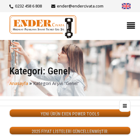
0232 458 6 808
ender@endercivata.com
Kategori:
Genel
»
Anasayfa
Kategori Arşivi "Genel"
YENİ ÜRÜN EXEN POWER TOOLS
2025 FİYAT LİSTELERİ GÜNCELLENMİŞTİR.