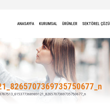
ANASAYFA
KURUMSAL
ÜRÜNLER
SEKTÖREL ÇÖZ
21_8265707369735750677_n
8767513_615377368989121_8265707369735750677_n