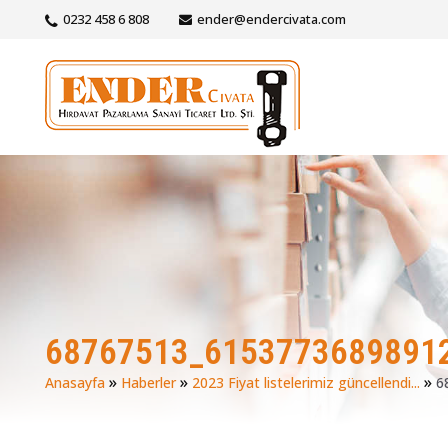
0232 458 6 808
ender@endercivata.com
68767513_6153773689891
»
»
»
Anasayfa
Haberler
2023 Fiyat listelerimiz güncellendi...
6